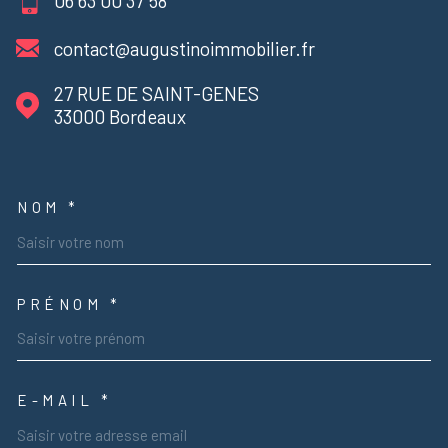
06 63 00 37 58
contact@augustinoimmobilier.fr
27 RUE DE SAINT-GENES
33000
Bordeaux
NOM *
TRAD_MELTEM_VOSCOORDON
PRÉNOM *
E-MAIL *